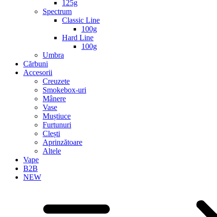
125g
Spectrum
Classic Line
100g
Hard Line
100g
Umbra
Cărbuni
Accesorii
Creuzete
Smokebox-uri
Mânere
Vase
Muștiuce
Furtunuri
Clești
Aprinzătoare
Altele
Vape
B2B
NEW