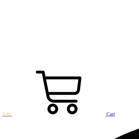
Sari
la
conținut
0
lei
Cart