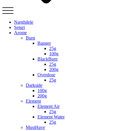
Narghilele
Seturi
Arome
Burn
Banger
25g
100g
BlackBurn
25g
200g
Overdose
25g
Darkside
100g
200g
Element
Element Air
25g
Element Water
25g
MustHave