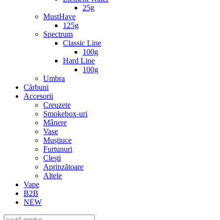
25g
MustHave
125g
Spectrum
Classic Line
100g
Hard Line
100g
Umbra
Cărbuni
Accesorii
Creuzete
Smokebox-uri
Mânere
Vase
Muștiuce
Furtunuri
Clești
Aprinzătoare
Altele
Vape
B2B
NEW