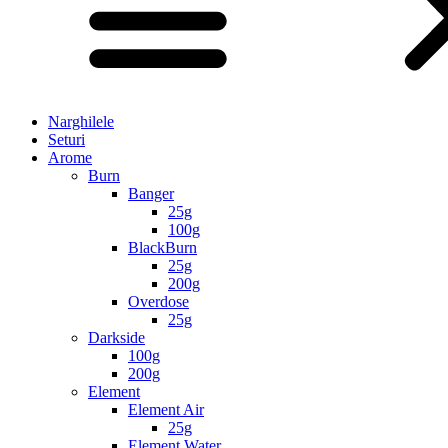
Narghilele
Seturi
Arome
Burn
Banger
25g
100g
BlackBurn
25g
200g
Overdose
25g
Darkside
100g
200g
Element
Element Air
25g
Element Water